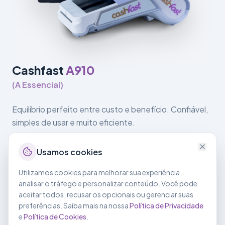
Cashfast
A910
(
A Essencial
)
Equilíbrio perfeito entre custo e benefício. Confiável,
simples de usar e muito eficiente.
Tudo em Um
:
Aceita chip, tarja e pagamentos por
Usamos cookies
aproximação (NFC).
Utilizamos cookies para melhorar sua experiência,
Interface Amigável
:
Sistema Paydroid, tão fácil de
analisar o tráfego e personalizar conteúdo. Você pode
usar quanto um celular Android.
aceitar todos, recusar os opcionais ou gerenciar suas
preferências. Saiba mais na nossa
Política de Privacidade
Duas Câmeras
:
Câmera frontal e traseira para
e
Política de Cookies
.
facilitar processos de identificação ou leitura de