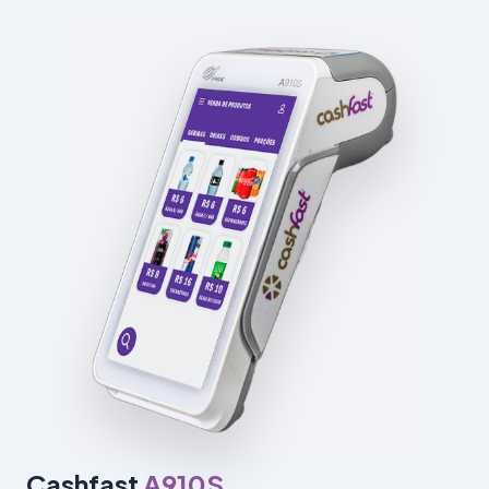
Cashfast
A910S