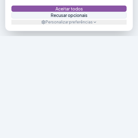
códigos.
Aceitar todos
Recusar opcionais
Impressão Instantânea
:
Comprovante na mão do
Personalizar preferências
cliente em segundos.
Destaque:
Compacta e robusta para o uso
diário intenso.
Quero minha maquininha!