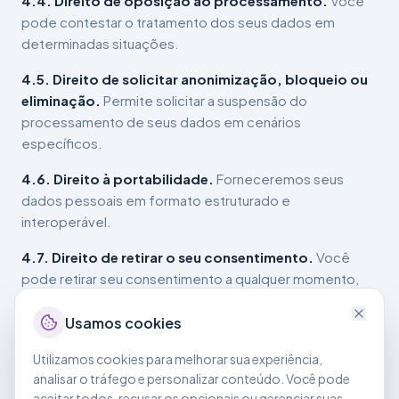
4.4. Direito de oposição ao processamento.
Você
pode contestar o tratamento dos seus dados em
determinadas situações.
4.5. Direito de solicitar anonimização, bloqueio ou
eliminação.
Permite solicitar a suspensão do
processamento de seus dados em cenários
específicos.
4.6. Direito à portabilidade.
Forneceremos seus
dados pessoais em formato estruturado e
interoperável.
4.7. Direito de retirar o seu consentimento.
Você
pode retirar seu consentimento a qualquer momento,
sem afetar tratamentos anteriores.
Usamos cookies
4.8. Direito à revisão de decisões automatizadas.
Você pode solicitar a revisão de decisões tomadas
Utilizamos cookies para melhorar sua experiência,
unicamente com base em tratamento automatizado.
analisar o tráfego e personalizar conteúdo. Você pode
aceitar todos, recusar os opcionais ou gerenciar suas